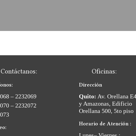
Contáctanos:
Oficinas:
fonos:
Dirección
068 – 2232069
Quito:
Av. Orellana E
y Amazonas, Edificio
070 – 2232072
Orellana 500, 5to piso
073
Horario de Atención :
eo:
Lunes– Viernes :