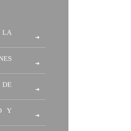
 LA
➜
NES
➜
 DE
➜
O Y
➜